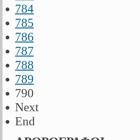
784
785
786
787
788
789
790
Next
End