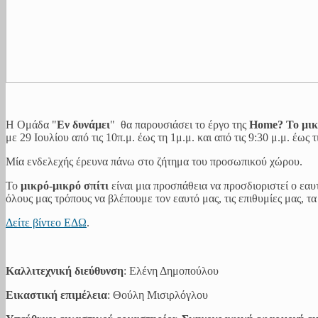
Η Ομάδα "
Εν δυνάμει
" θα παρουσιάσει το έργο της
Home? Το μικρ
με 29 Ιουλίου από τις 10π.μ. έως τη 1μ.μ. και από τις 9:30 μ.μ. έως τ
Μία ενδελεχής έρευνα πάνω στο ζήτημα του προσωπικού χώρου.
Το
μικρό-μικρό σπίτι
είναι μια προσπάθεια να προσδιοριστεί ο εαυτ
όλους μας τρόπους να βλέπουμε τον εαυτό μας, τις επιθυμίες μας, τα
Δείτε βίντεο ΕΔΩ
.
Καλλιτεχνική διεύθυνση
: Ελένη Δημοπούλου
Εικαστική επιμέλεια
: Θούλη Μισιρλόγλου