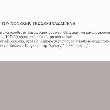
Ε ΤΟΝ ΧΟΝΕΚΕΡ. ΤΗΣ ΣΕΜΙΝΑΣ ΔΙΓΕΝΗ
ή, να υψωθεί το Τείχος. Χριστούγεννα, 89. Στρατηγοί κάνουν προσ
ς. Η Στάζι προστατεύει το κόμμα από το λαό.
γενείς, δουλειά, σχολεία. Κάποιοι βλέποντας το αγκαθωτό συρματόπλ
 επί Στάλιν, 1 Κα-γκε-μπίτης ''πρόσεχε'' 5.830 πολίτες)