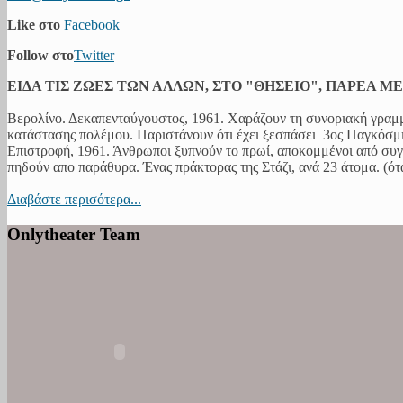
Like στο
Facebook
Follow στο
Twitter
ΕΙΔΑ ΤΙΣ ΖΩΕΣ ΤΩΝ ΑΛΛΩΝ, ΣΤΟ "ΘΗΣΕΙΟ", ΠΑΡΕΑ Μ
Βερολίνο. Δεκαπενταύγουστος, 1961. Χαράζουν τη συνοριακή γραμμ
κατάστασης πολέμου. Παριστάνουν ότι έχει ξεσπάσει 3ος Παγκόσμιο
Επιστροφή, 1961. Άνθρωποι ξυπνούν το πρωί, αποκομμένοι από συγ
πηδούν απο παράθυρα. Ένας πράκτορας της Στάζι, ανά 23 άτομα. (όταν
Διαβάστε περισότερα...
Onlytheater Team