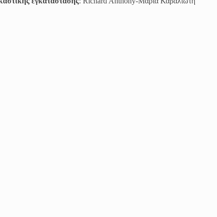
ικαστικής εγκατάστασης
: Richard Anthony-Μαρία Καβαλιώτη