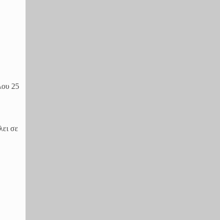
λου 25
λει σε