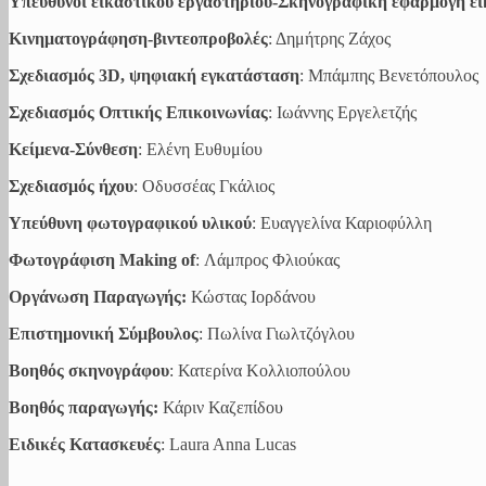
Υπεύθυνοι εικαστικού εργαστηρίου-Σκηνογραφική εφαρμογή ε
Κινηματογράφηση-βιντεοπροβολές
: Δημήτρης Ζάχος
Σχεδιασμός 3D, ψηφιακή εγκατάσταση
: Μπάμπης Βενετόπουλος
Σχεδιασμός Οπτικής Επικοινωνίας
: Ιωάννης Εργελετζής
Κείμενα-Σύνθεση
: Ελένη Ευθυμίου
Σχεδιασμός ήχου
: Οδυσσέας Γκάλιος
Υπεύθυνη φωτογραφικού υλικού
: Ευαγγελίνα Καριοφύλλη
Φωτογράφιση Making of
: Λάμπρος Φλιούκας
Οργάνωση Παραγωγής:
Κώστας Ιορδάνου
Επιστημονική Σύμβουλος
: Πωλίνα Γιωλτζόγλου
Βοηθός σκηνογράφου
: Κατερίνα Κολλιοπούλου
Bοηθός παραγωγής:
Κάριν Καζεπίδου
Ειδικές Κατασκευές
: Laura Anna Lucas