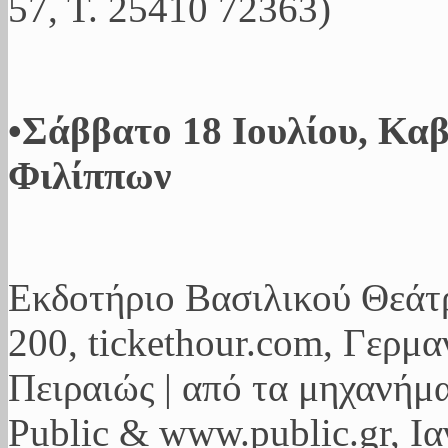
57, Τ. 25410 72363)
•Σάββατο 18 Ιουλίου, Κα
Φιλίππων
Εκδοτήριο Βασιλικού Θεάτρ
200, tickethour.com, Γερμ
Πειραιώς | από τα μηχανήματ
Public & www.public.gr, Ι