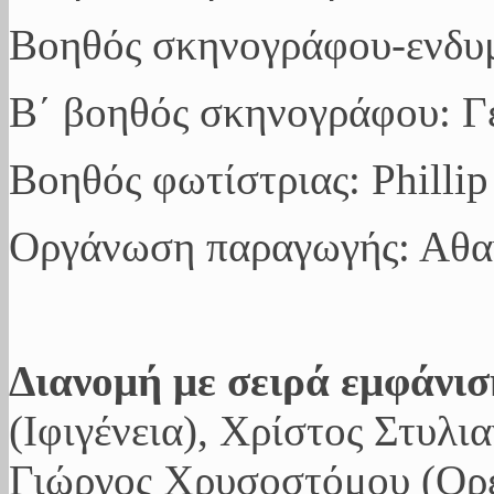
Βοηθός σκηνογράφου-ενδυ
Β΄ βοηθός σκηνογράφου: Γ
Βοηθός φωτίστριας: Phillip
Οργάνωση παραγωγής: Αθα
Διανομή με σειρά εμφάνισ
(Ιφιγένεια), Χρίστος Στυλι
Γιώργος Χρυσοστόμου (Ορέ