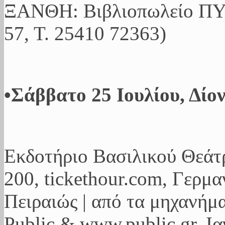
ΞΑΝΘΗ: Βιβλιοπωλείο ΠΥ
57, Τ. 25410 72363)
•Σάββατο 25 Ιουλίου, Δίο
Εκδοτήριο Βασιλικού Θεάτρ
200, tickethour.com, Γερμ
Πειραιώς | από τα μηχανήματ
Public & www.public.gr, Ι