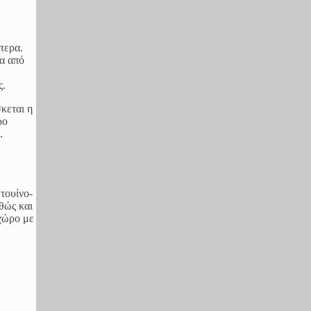
τερα.
ια από
ς.
κεται η
ρο
.
τουίνο-
θώς και
 χώρο με