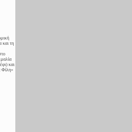
ομική
 και τη
στο
Αμαλία
έφι) και
α Φίλη»