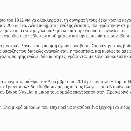
άριο του 1912 για να ολοκληρώσει τη συγγραφή τους δέκα χρόνια αργό
 τον 20ο αιώνα. Δέκα ποιήματα μεγάλης έκτασης, που γράφτηκαν σε μ
αδεμένα από έναν μεγάλο πόλεμο και ποτισμένα από τις αγωνίες του
 στο ιδιωτικό πεδίο των αισθημάτων και την εμπειρία της συνείδηση
ο μυστικός λόγος και η ποίηση έχουν πρόσβαση. Στο κέντρο τους βρίσ
ης ύπαρξης που διαρκώς ανανεώνεται, η προφητεία, και κυρίως το άπει
άλος ποιητής ενώνει δύο ιδιότητες, γράφοντας με λόγο αποκαλυπτικό
υ πραγματοποιήθηκε τον Δεκέμβριο του 2014 με τον τίτλο «Παρίσι-Ν
 Τριανταφυλλίδου διάβασαν μέρος από τις Ελεγείες του Ντουίνο κα
 του Βίκου Ναχμία, η μικρή τους ομάδα επανέρχεται στον Προσωρινό
. Ένα μικρό ακρόαμα που επιχειρεί να ανασύρει ένα ξεχασμένο είδος