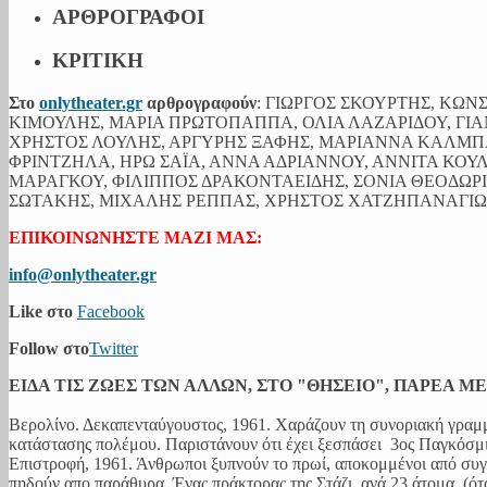
ΑΡΘΡΟΓΡΑΦΟΙ
ΚΡΙΤΙΚΗ
Στο
onlytheater.gr
αρθρογραφούν
: ΓΙΩΡΓΟΣ ΣΚΟΥΡΤΗΣ, ΚΩ
ΚΙΜΟΥΛΗΣ, ΜΑΡΙΑ ΠΡΩΤΟΠΑΠΠΑ, ΟΛΙΑ ΛΑΖΑΡΙΔΟΥ, ΓΙΑ
ΧΡΗΣΤΟΣ ΛΟΥΛΗΣ, ΑΡΓΥΡΗΣ ΞΑΦΗΣ, ΜΑΡΙΑΝΝΑ ΚΑΛΜ
ΦΡΙΝΤΖΗΛΑ, ΗΡΩ ΣΑΪΑ, ΑΝΝΑ ΑΔΡΙΑΝΝΟΥ, ΑΝΝΙΤΑ ΚΟΥ
ΜΑΡΑΓΚΟΥ, ΦΙΛΙΠΠΟΣ ΔΡΑΚΟΝΤΑΕΙΔΗΣ, ΣΟΝΙΑ ΘΕΟΔΩ
ΣΩΤΑΚΗΣ, ΜΙΧΑΛΗΣ ΡΕΠΠΑΣ, ΧΡΗΣΤΟΣ ΧΑΤΖΗΠΑΝΑΓΙΩΤ
ΕΠΙΚΟΙΝΩΝΗΣΤΕ ΜΑΖΙ ΜΑΣ:
info@onlytheater.gr
Like στο
Facebook
Follow στο
Twitter
ΕΙΔΑ ΤΙΣ ΖΩΕΣ ΤΩΝ ΑΛΛΩΝ, ΣΤΟ "ΘΗΣΕΙΟ", ΠΑΡΕΑ Μ
Βερολίνο. Δεκαπενταύγουστος, 1961. Χαράζουν τη συνοριακή γραμμ
κατάστασης πολέμου. Παριστάνουν ότι έχει ξεσπάσει 3ος Παγκόσμιο
Επιστροφή, 1961. Άνθρωποι ξυπνούν το πρωί, αποκομμένοι από συγ
πηδούν απο παράθυρα. Ένας πράκτορας της Στάζι, ανά 23 άτομα. (όταν