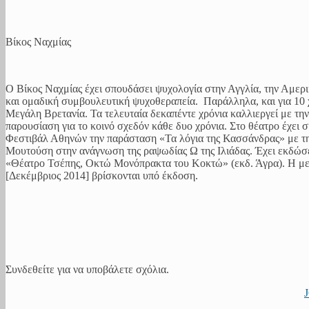
Βίκος Ναχμίας
Ο Βίκος Ναχμίας έχει σπουδάσει ψυχολογία στην Αγγλία, την Αμερικ
και ομαδική συμβουλευτική ψυχοθεραπεία. Παράλληλα, και για 10 χρ
Μεγάλη Βρετανία. Τα τελευταία δεκαπέντε χρόνια καλλιεργεί με την
παρουσίαση για το κοινό σχεδόν κάθε δυο χρόνια. Στο θέατρο έχει 
Φεστιβάλ Αθηνών την παράσταση «Τα λόγια της Κασσάνδρας» με τη
Μουτούση στην ανάγνωση της ραψωδίας Ω της Ιλιάδας. Έχει εκδώσει
«Θέατρο Τσέπης, Οκτώ Μονόπρακτα του Κοκτώ» (εκδ. Άγρα). Η μετά
[Δεκέμβριος 2014] βρίσκονται υπό έκδοση.
Συνδεθείτε για να υποβάλετε σχόλια.