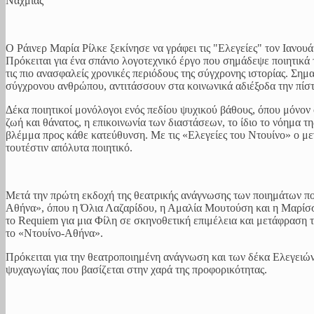
Ναχμίας
Ο Ράινερ Μαρία Ρίλκε ξεκίνησε να γράφει τις "Ελεγείες" τον Ιανου
Πρόκειται για ένα σπάνιο λογοτεχνικό έργο που σημάδεψε ποιητικά
τις πιο ανασφαλείς χρονικές περιόδους της σύγχρονης ιστορίας. Σημ
σύγχρονου ανθρώπου, αντιτάσσουν στα κοινωνικά αδιέξοδα την πίστη
Δέκα ποιητικοί μονόλογοι ενός πεδίου ψυχικού βάθους, όπου μόνον 
ζωή και θάνατος, η επικοινωνία των διαστάσεων, το ίδιο το νόημα τ
βλέμμα προς κάθε κατεύθυνση. Με τις «Ελεγείες του Ντουίνο» ο μεγ
τουτέστιν απόλυτα ποιητικό.
Μετά την πρώτη εκδοχή της θεατρικής ανάγνωσης των ποιημάτων πο
Αθήνα», όπου η Όλια Λαζαρίδου, η Αμαλία Μουτούση και η Μαρίσσα
το Requiem για μια Φίλη σε σκηνοθετική επιμέλεια και μετάφραση
το «Ντουίνο-Αθήνα».
Πρόκειται για την θεατροποιημένη ανάγνωση και των δέκα Ελεγειών
ψυχαγωγίας που βασίζεται στην χαρά της προφορικότητας.