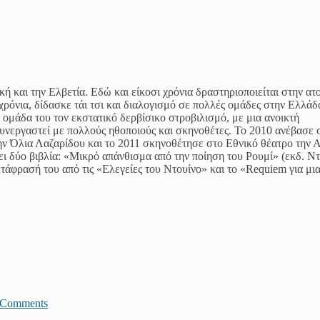
ή και την Ελβετία. Εδώ και είκοσι χρόνια δραστηριοποιείται στην ατ
όνια, δίδασκε τάι τσι και διαλογισμό σε πολλές ομάδες στην Ελλάδα
 ομάδα του τον εκστατικό δερβίσικο στροβιλισμό, με μια ανοικτή
συνεργαστεί με πολλούς ηθοποιούς και σκηνοθέτες. Το 2010 ανέβασε 
ν Όλια Λαζαρίδου και το 2011 σκηνοθέτησε στο Εθνικό θέατρο την 
 δύο βιβλία: «Μικρό απάνθισμα από την ποίηση του Ρουμί» (εκδ. Ντ
φρασή του από τις «Ελεγείες του Ντουίνο» και το «Requiem για μι
JComments