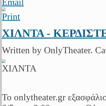
ΧΙΛΝΤΑ - ΚΕΡΔΙΣ
Written by OnlyTheater. C
Το onlytheater.gr εξασφάλι