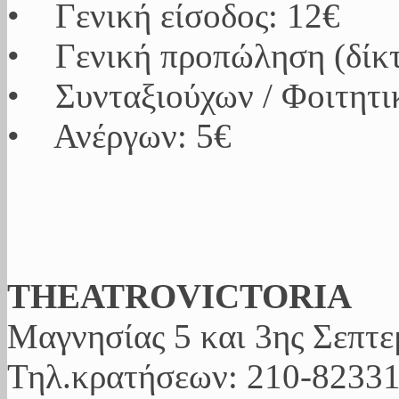
• Γενική είσοδος: 12€
• Γενική προπώληση (δίκτ
• Συνταξιούχων / Φοιτητι
• Ανέργων: 5€
ΤΗΕΑΤROVICTORIA
Μαγνησίας 5 και 3ης Σεπτε
Τηλ.κρατήσεων: 210-8233