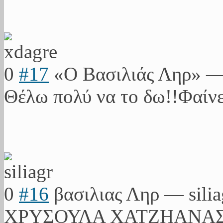
0
#17
«Ο Βασιλιάς Ληρ»
Θέλω πολύ να το δω!!Φαίν
0
#16
βασιλιας Ληρ
—
sili
ΧΡΥΣΟΥΛΑ ΧΑΤΖΗΑΝΑ