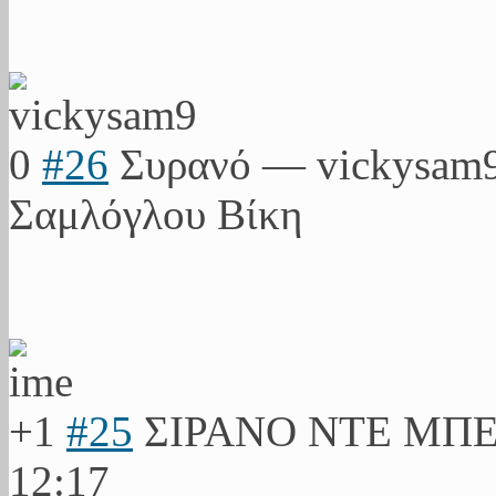
0
#26
Συρανό
—
vickysam
Σαμλόγλου Βίκη
+1
#25
ΣΙΡΑΝΟ ΝΤΕ ΜΠ
12:17