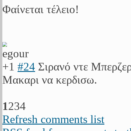
Φαίνεται τέλειο!
+1
#24
Σιρανό ντε Μπερζε
Μακαρι να κερδισω.
1
2
3
4
Refresh comments list