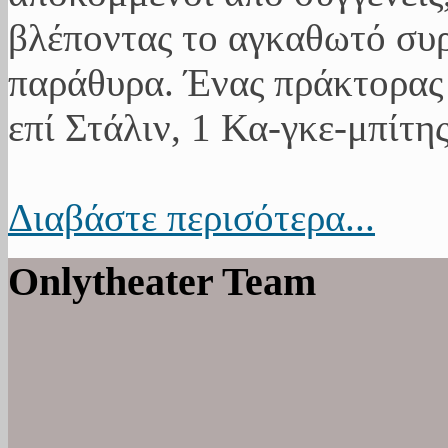
βλέποντας το αγκαθωτό συ
παράθυρα. Ένας πράκτορας 
επί Στάλιν, 1 Κα-γκε-μπίτης
Διαβάστε περισότερα...
Onlytheater Team