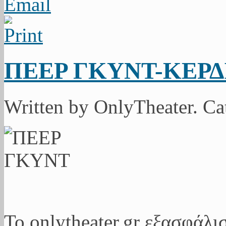
ΠΕΕΡ ΓΚΥΝΤ-ΚΕΡ
Written by OnlyTheater. C
Το onlytheater.gr εξασφάλι