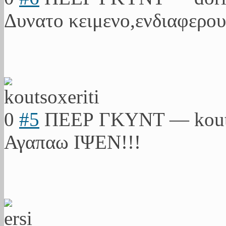
Δυνατο κειμενο,ενδιαφε
ρου
0
#5
ΠΕΕΡ ΓΚΥΝΤ
—
kout
Αγαπαω ΙΨΕΝ!!!