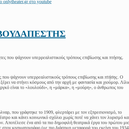
 ΒΟΥΔΑΠΕΣΤΗΣ
ες που ψάχνουν υπερρεαλιστικούς τρόπους επιβίωσης και
πτήσης
. Ο
ξέρει να στήνει κόσμους από την αρχή με φαντασία και χιούμορ. Λίλ
αργκό είναι το «λουλούδι», η «μάρκα», η «μούρη», ο άνθρωπος του
ναρ, που γράφτηκε το 1909, φλερτάρει με τον εξπρεσιονισμό, το
έατρο και κάνει κοινωνικό σχόλιο χωρίς ποτέ να χάνει τον λυρισμό κα
ων. Αποτέλεσε ένα από τα πιο δημοφιλή θεατρικά έργα του πρώτου μι
 στον κινηματογράφο (με πιο διάσημη μεταφορά του εκείνη του 1934