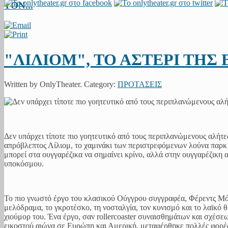
ΤΟΝ...
"ΛΙΛΙΟΜ", ΤΟ ΑΣΤΕΡΙ ΤΗΣ
Written by OnlyTheater. Category:
ΠΡΟΤΑΣΕΙΣ
Δεν υπάρχει τίποτε πιο γοητευτικό από τους περιπλανώμενους αλήτ
απρόβλεπτος Λίλιομ, το χαμινάκι των περιστρεφόμενων λούνα παρκ 
μπορεί στα ουγγαρέζικα να σημαίνει κρίνο, αλλά στην ουγγαρέζικη 
υποκόσμου.
Το πιο γνωστό έργο του κλασικού Ούγγρου συγγραφέα, Φέρεντς Μόλ
μελόδραμα, το γκροτέσκο, τη νοσταλγία, τον κυνισμό και το λαϊκό θ
χιούμορ του. Ένα έργο, σαν rollercoaster συναισθημάτων και σχέσε
εικοστού αιώνα σε Ευρώπη και Αμερική, μεταφέρθηκε πολλές φορές