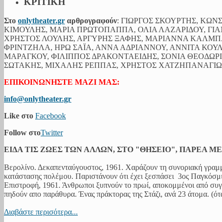
ΚΡΙΤΙΚΗ
Στο
onlytheater.gr
αρθρογραφούν
: ΓΙΩΡΓΟΣ ΣΚΟΥΡΤΗΣ, ΚΩ
ΚΙΜΟΥΛΗΣ, ΜΑΡΙΑ ΠΡΩΤΟΠΑΠΠΑ, ΟΛΙΑ ΛΑΖΑΡΙΔΟΥ, ΓΙΑ
ΧΡΗΣΤΟΣ ΛΟΥΛΗΣ, ΑΡΓΥΡΗΣ ΞΑΦΗΣ, ΜΑΡΙΑΝΝΑ ΚΑΛΜ
ΦΡΙΝΤΖΗΛΑ, ΗΡΩ ΣΑΪΑ, ΑΝΝΑ ΑΔΡΙΑΝΝΟΥ, ΑΝΝΙΤΑ ΚΟΥ
ΜΑΡΑΓΚΟΥ, ΦΙΛΙΠΠΟΣ ΔΡΑΚΟΝΤΑΕΙΔΗΣ, ΣΟΝΙΑ ΘΕΟΔΩ
ΣΩΤΑΚΗΣ, ΜΙΧΑΛΗΣ ΡΕΠΠΑΣ, ΧΡΗΣΤΟΣ ΧΑΤΖΗΠΑΝΑΓΙΩΤ
ΕΠΙΚΟΙΝΩΝΗΣΤΕ ΜΑΖΙ ΜΑΣ:
info@onlytheater.gr
Like στο
Facebook
Follow στο
Twitter
ΕΙΔΑ ΤΙΣ ΖΩΕΣ ΤΩΝ ΑΛΛΩΝ, ΣΤΟ "ΘΗΣΕΙΟ", ΠΑΡΕΑ Μ
Βερολίνο. Δεκαπενταύγουστος, 1961. Χαράζουν τη συνοριακή γραμμ
κατάστασης πολέμου. Παριστάνουν ότι έχει ξεσπάσει 3ος Παγκόσμιο
Επιστροφή, 1961. Άνθρωποι ξυπνούν το πρωί, αποκομμένοι από συγ
πηδούν απο παράθυρα. Ένας πράκτορας της Στάζι, ανά 23 άτομα. (όταν
Διαβάστε περισότερα...