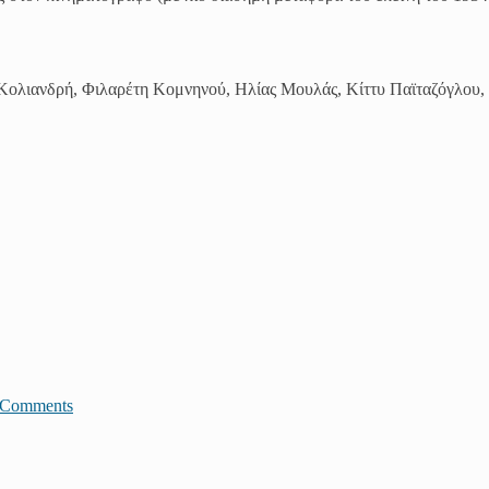
 Κολιανδρή, Φιλαρέτη Κομνηνού, Ηλίας Μουλάς, Κίττυ Παϊταζόγλου,
JComments