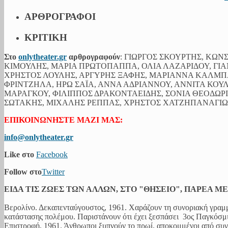
ΑΡΘΡΟΓΡΑΦΟΙ
ΚΡΙΤΙΚΗ
Στο
onlytheater.gr
αρθρογραφούν
: ΓΙΩΡΓΟΣ ΣΚΟΥΡΤΗΣ, ΚΩ
ΚΙΜΟΥΛΗΣ, ΜΑΡΙΑ ΠΡΩΤΟΠΑΠΠΑ, ΟΛΙΑ ΛΑΖΑΡΙΔΟΥ, ΓΙΑ
ΧΡΗΣΤΟΣ ΛΟΥΛΗΣ, ΑΡΓΥΡΗΣ ΞΑΦΗΣ, ΜΑΡΙΑΝΝΑ ΚΑΛΜ
ΦΡΙΝΤΖΗΛΑ, ΗΡΩ ΣΑΪΑ, ΑΝΝΑ ΑΔΡΙΑΝΝΟΥ, ΑΝΝΙΤΑ ΚΟΥ
ΜΑΡΑΓΚΟΥ, ΦΙΛΙΠΠΟΣ ΔΡΑΚΟΝΤΑΕΙΔΗΣ, ΣΟΝΙΑ ΘΕΟΔΩ
ΣΩΤΑΚΗΣ, ΜΙΧΑΛΗΣ ΡΕΠΠΑΣ, ΧΡΗΣΤΟΣ ΧΑΤΖΗΠΑΝΑΓΙΩΤ
ΕΠΙΚΟΙΝΩΝΗΣΤΕ ΜΑΖΙ ΜΑΣ:
info@onlytheater.gr
Like στο
Facebook
Follow στο
Twitter
ΕΙΔΑ ΤΙΣ ΖΩΕΣ ΤΩΝ ΑΛΛΩΝ, ΣΤΟ "ΘΗΣΕΙΟ", ΠΑΡΕΑ Μ
Βερολίνο. Δεκαπενταύγουστος, 1961. Χαράζουν τη συνοριακή γραμμ
κατάστασης πολέμου. Παριστάνουν ότι έχει ξεσπάσει 3ος Παγκόσμιο
Επιστροφή, 1961. Άνθρωποι ξυπνούν το πρωί, αποκομμένοι από συγ