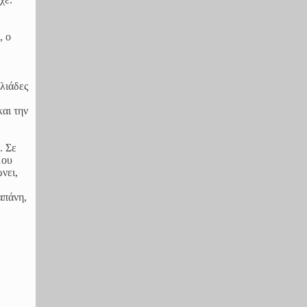
, ο
λιάδες
αι την
. Σε
μου
νει,
απάνη,