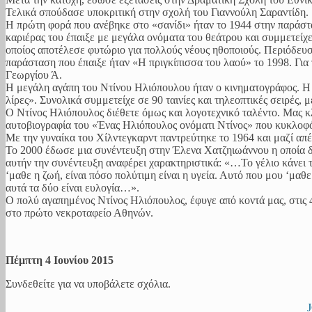
Τελικά σπούδασε υποκριτική στην σχολή του Γιαννούλη Σαραντίδη.
Η πρώτη φορά που ανέβηκε στο «σανίδι» ήταν το 1944 στην παράστ
καριέρας του έπαιξε με μεγάλα ονόματα του θεάτρου και συμμετείχ
οποίος αποτέλεσε φυτώριο για πολλούς νέους ηθοποιούς. Περιόδευσ
παράσταση που έπαιξε ήταν «Η πριγκίπισσα του λαού» το 1998. Γι
Γεωργίου Ά.
Η μεγάλη αγάπη του Ντίνου Ηλιόπουλου ήταν ο κινηματογράφος. Η π
λίρες». Συνολικά συμμετείχε σε 90 ταινίες και τηλεοπτικές σειρές, 
Ο Ντίνος Ηλιόπουλος διέθετε όμως και λογοτεχνικό ταλέντο. Μας 
αυτοβιογραφία του «Ένας Ηλιόπουλος ονόματι Nτίνος» που κυκλοφό
Με την γυναίκα του Χίλντεγκαρντ παντρεύτηκε το 1964 και μαζί απέ
Το 2000 έδωσε μια συνέντευξη στην Έλενα Χατζηιωάννου η οποία 
αυτήν την συνέντευξη αναφέρει χαρακτηριστικά: «…Το γέλιο κάνει 
‘μαθε η ζωή, είναι πόσο πολύτιμη είναι η υγεία. Αυτό που μου ‘μαθε
αυτά τα δύο είναι ευλογία…».
Ο πολύ αγαπημένος Ντίνος Ηλιόπουλος, έφυγε από κοντά μας, στις 4 
στο πρώτο νεκροταφείο Αθηνών.
Πέμπτη 4 Ιουνίου 2015
Συνδεθείτε για να υποβάλετε σχόλια.