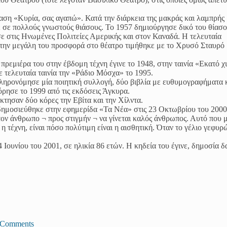
αση «Κυρία, σας αγαπώ». Κατά την διάρκεια της μακράς και λαμπρής
ε σε πολλούς γνωστούς θιάσους. Το 1957 δημιούργησε δικό του θίασο
ε στις Ηνωμένες Πολιτείες Αμερικής και στον Καναδά. Η τελευταία
α την μεγάλη του προσφορά στο θέατρο τιμήθηκε με το Χρυσό Σταυρό
ρεμιέρα του στην έβδομη τέχνη έγινε το 1948, στην ταινία «Εκατό χι
με τελευταία ταινία την «Ράδιο Μόσχα» το 1995.
κληρονόμησε μία ποιητική συλλογή, δύο βιβλία με ευθυμογραφήματα κ
ρησε το 1999 από τις εκδόσεις Άγκυρα.
κτησαν δύο κόρες την Εβίτα και την Χίλντα.
δημοσιεύθηκε στην εφημερίδα «Τα Νέα» στις 23 Οκτωβρίου του 2000
τον άνθρωπο ¬ προς στιγμήν ¬ να γίνεται καλός άνθρωπος. Αυτό που 
 η τέχνη, είναι πόσο πολύτιμη είναι η αισθητική. Όταν το γέλιο γεφυρώ
Ιουνίου του 2001, σε ηλικία 86 ετών. Η κηδεία του έγινε, δημοσία δ
JComments