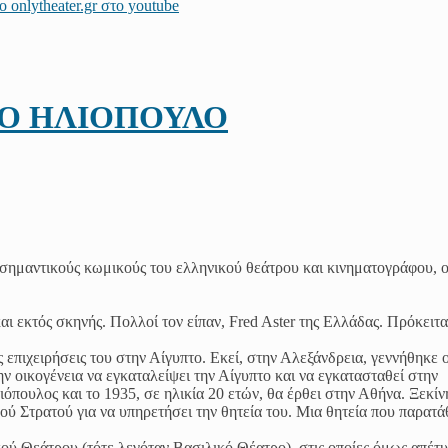
ΝΟ ΗΛΙΟΠΟΥΛΟ
ο σημαντικούς κωμικούς του ελληνικού θεάτρου και κινηματογράφου, ο
ι εκτός σκηνής. Πολλοί τον είπαν, Fred Aster της Ελλάδας. Πρόκειτα
 επιχειρήσεις του στην Αίγυπτο. Εκεί, στην Αλεξάνδρεια, γεννήθηκε 
ν οικογένεια να εγκαταλείψει την Αίγυπτο και να εγκατασταθεί στην
όπουλος και το 1935, σε ηλικία 20 ετών, θα έρθει στην Αθήνα. Ξεκί
κού Στρατού για να υπηρετήσει την θητεία του. Μια θητεία που παρατ
ού Θεάτρου (τότε λεγόταν Βασιλικό Θέατρο), στις οποίες όμως απέτυ