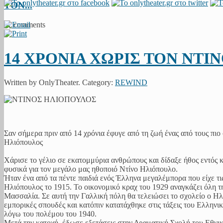
ΤΟΝ...
11 comments
14 ΧΡΟΝΙΑ ΧΩΡΙΣ ΤΟΝ ΝΤΙ
Written by OnlyTheater. Category:
REWIND
Σαν σήμερα πριν από 14 χρόνια έφυγε από τη ζωή ένας από τους πι
Ηλιόπουλος
Χάρισε το γέλιο σε εκατομμύρια ανθρώπους και δίδαξε ήθος εντός κα
φυσικά για τον μεγάλο μας ηθοποιό Ντίνο Ηλιόπουλο.
Ήταν ένα από τα πέντε παιδιά ενός Έλληνα μεγαλέμπορα που είχε τις
Ηλιόπουλος το 1915. Το οικονομικό κραχ του 1929 αναγκάζει όλη τη
Μασσαλία. Σε αυτή την Γαλλική πόλη θα τελειώσει το σχολείο ο Ηλι
εμπορικές σπουδές και κατόπιν κατατάχθηκε στις τάξεις του Ελληνι
λόγω του πολέμου του 1940.
Μετά την κατοχή, έδωσε εξετάσεις στην Δραματική Σχολή του Εθνικ