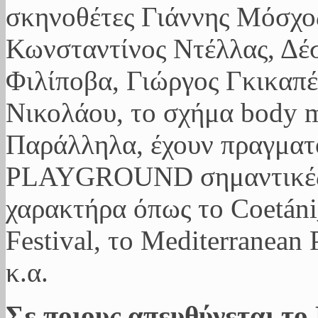
σκηνοθέτες Γιάννης Μόσχος
Κωνσταντίνος Ντέλλας, Δέ
Φιλίποβα, Γιώργος Γκικαπ
Νικολάου, το σχήμα body m
Παράλληλα, έχουν πραγματ
PLAYGROUND σημαντικές δ
χαρακτήρα όπως το Coetán
Festival, το Mediterranean
κ.α.
Σε ποιους απευθύνεται 