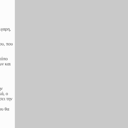
λγαρη,
ου, που
τόπο
ων και
ην
κά, ο
σει την
ου θα