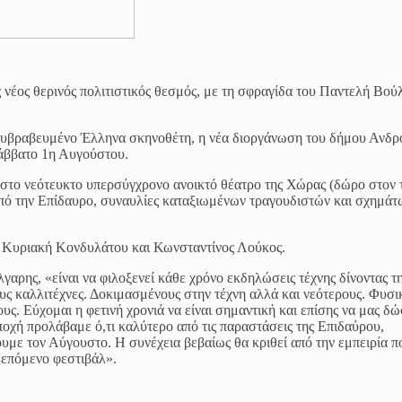
ς νέος θερινός πολιτιστικός θεσμός, με τη σφραγίδα του Παντελή Βού
ολυβραβευμένο Έλληνα σκηνοθέτη, η νέα διοργάνωση του δήμου Ανδρ
 Σάββατο 1η Αυγούστου.
 στο νεότευκτο υπερσύγχρονο ανοικτό θέατρο της Χώρας (δώρο στον 
πό την Επίδαυρο, συναυλίες καταξιωμένων τραγουδιστών και σχημάτ
ς Κυριακή Κονδυλάτου και Κωνσταντίνος Λούκος.
αρης, «είναι να φιλοξενεί κάθε χρόνο εκδηλώσεις τέχνης δίνοντας τ
ους καλλιτέχνες. Δοκιμασμένους στην τέχνη αλλά και νεότερους. Φυσι
ους. Εύχομαι η φετινή χρονιά να είναι σημαντική και επίσης να μας δώ
ποχή προλάβαμε ό,τι καλύτερο από τις παραστάσεις της Επιδαύρου,
ουμε τον Αύγουστο. Η συνέχεια βεβαίως θα κριθεί από την εμπειρία π
 επόμενο φεστιβάλ».