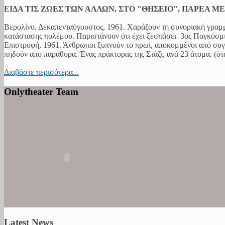
ΕΙΔΑ ΤΙΣ ΖΩΕΣ ΤΩΝ ΑΛΛΩΝ, ΣΤΟ "ΘΗΣΕΙΟ", ΠΑΡΕΑ Μ
Βερολίνο. Δεκαπενταύγουστος, 1961. Χαράζουν τη συνοριακή γραμμ
κατάστασης πολέμου. Παριστάνουν ότι έχει ξεσπάσει 3ος Παγκόσμιο
Επιστροφή, 1961. Άνθρωποι ξυπνούν το πρωί, αποκομμένοι από συγ
πηδούν απο παράθυρα. Ένας πράκτορας της Στάζι, ανά 23 άτομα. (όταν
Διαβάστε περισότερα...
Onlytheater Team
Latest News