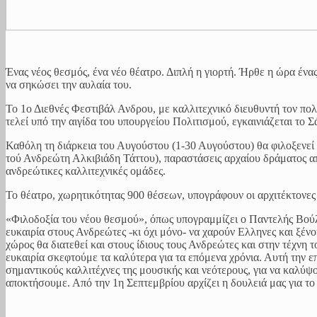
Ένας νέος θεσμός, ένα νέο θέατρο. Διπλή η γιορτή. Ήρθε η ώρα ένα
να σηκώσει την αυλαία του.
Το 1ο Διεθνές Φεστιβάλ Ανδρου, με καλλιτεχνικό διευθυντή τον π
τελεί υπό την αιγίδα του υπουργείου Πολιτισμού, εγκαινιάζεται το
Καθόλη τη διάρκεια του Αυγούστου (1-30 Αυγούστου) θα φιλοξενεί
τού Ανδρεώτη Αλκιβιάδη Τάττου), παραστάσεις αρχαίου δράματος α
ανδρεώτικες καλλιτεχνικές ομάδες.
Το θέατρο, χωρητικότητας 900 θέσεων, υπογράφουν οι αρχιτέκτονε
«Φιλοδοξία του νέου θεσμού», όπως υπογραμμίζει ο Παντελής Βούλγ
ευκαιρία στους Ανδρεώτες -κι όχι μόνο- να χαρούν Ελληνες και ξέν
χώρος θα διατεθεί και στους ίδιους τους Ανδρεώτες και στην τέχνη τ
ευκαιρία σκεφτούμε τα καλύτερα για τα επόμενα χρόνια. Αυτή την ε
σημαντικούς καλλιτέχνες της μουσικής και νεότερους, για να καλύψ
αποκτήσουμε. Από την 1η Σεπτεμβρίου αρχίζει η δουλειά μας για το