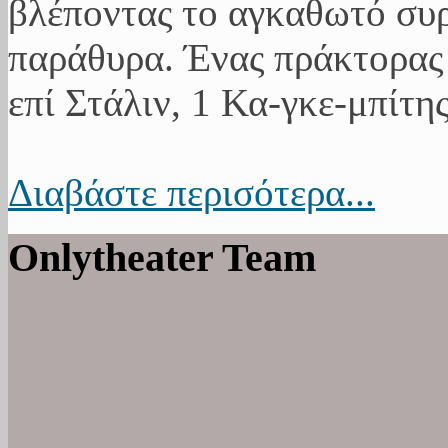
βλέποντας το αγκαθωτό συ
παράθυρα. Ένας πράκτορας 
επί Στάλιν, 1 Κα-γκε-μπίτης
Διαβάστε περισότερα...
Onlytheater Team