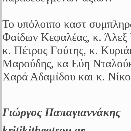
Το υπόλοιπο καστ συμπληρώ
Φαίδων Κεφαλέας, κ. Άλεξ 
κ. Πέτρος Γούτης, κ. Κυρι
Μαρούδης, κα Εύη Νταλούκ
Χαρά Αδαμίδου και κ. Νίκο
Γιώργος Παπαγιαννάκης
kritikitheatrou.gr