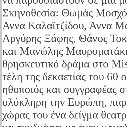
Σκηνοθεσία: Θωμάς Μοσχόπ
Αννα Καλαϊτζίδου, Αννα Μ
Αργύρης Ξάφης, Θάνος Το
και Μανώλης Μαυροματάκης
θρησκευτικό δράμα στο Mis
τέλη της δεκαετίας του 60
ηθοποιός και συγγραφέας στ
ολόκληρη την Ευρώπη, παρο
χώρας του ένα δείγμα θεατ