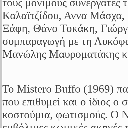
τους μόνιμους συνεργάτες 
Καλαϊτζίδου, Αννα Μάσχα
Ξάφη, Θάνο Τοκάκη, Γιώρ
συμπαραγωγή με τη Λυκόφως
Μανώλης Μαυροματάκης κά
Το Mistero Buffo (1969) πα
που επιθυμεί και ο ίδιος ο 
κοστούμια, φωτισμούς. Ο Ν
εμβόλιμες κωμικές σκηνές 