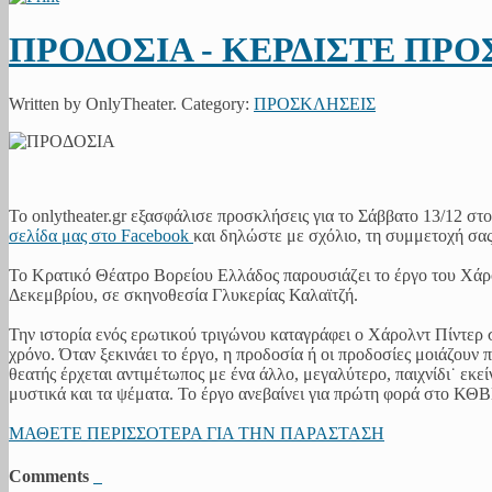
ΠΡΟΔΟΣΙΑ - ΚΕΡΔΙΣΤΕ ΠΡ
Written by OnlyTheater. Category:
ΠΡΟΣΚΛΗΣΕΙΣ
Το οnlytheater.gr εξασφάλισε προσκλήσεις για το Σάββατο 13/12 στ
σελίδα μας στο Facebook
και δηλώστε με σχόλιο, τη συμμετοχή σας
Το Κρατικό Θέατρο Βορείου Ελλάδος παρουσιάζει το έργο του Χά
Δεκεμβρίου, σε σκηνοθεσία Γλυκερίας Καλαϊτζή.
Την ιστορία ενός ερωτικού τριγώνου καταγράφει ο Χάρολντ Πίντερ σ
χρόνο. Όταν ξεκινάει το έργο, η προδοσία ή οι προδοσίες μοιάζουν 
θεατής έρχεται αντιμέτωπος με ένα άλλο, μεγαλύτερο, παιχνίδι˙ εκεί
μυστικά και τα ψέματα. Το έργο ανεβαίνει για πρώτη φορά στο ΚΘΒ
ΜΑΘΕΤΕ ΠΕΡΙΣΣΟΤΕΡΑ ΓΙΑ ΤΗΝ ΠΑΡΑΣΤΑΣΗ
Comments