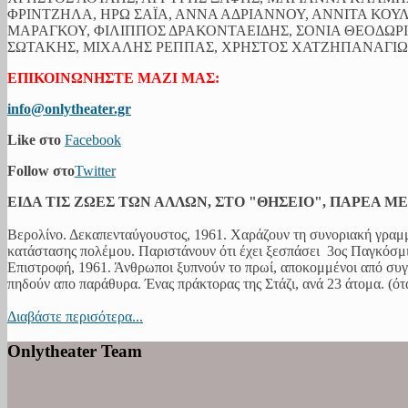
ΦΡΙΝΤΖΗΛΑ, ΗΡΩ ΣΑΪΑ, ΑΝΝΑ ΑΔΡΙΑΝΝΟΥ, ΑΝΝΙΤΑ ΚΟΥ
ΜΑΡΑΓΚΟΥ, ΦΙΛΙΠΠΟΣ ΔΡΑΚΟΝΤΑΕΙΔΗΣ, ΣΟΝΙΑ ΘΕΟΔΩ
ΣΩΤΑΚΗΣ, ΜΙΧΑΛΗΣ ΡΕΠΠΑΣ, ΧΡΗΣΤΟΣ ΧΑΤΖΗΠΑΝΑΓΙΩΤ
ΕΠΙΚΟΙΝΩΝΗΣΤΕ ΜΑΖΙ ΜΑΣ:
info@onlytheater.gr
Like στο
Facebook
Follow στο
Twitter
ΕΙΔΑ ΤΙΣ ΖΩΕΣ ΤΩΝ ΑΛΛΩΝ, ΣΤΟ "ΘΗΣΕΙΟ", ΠΑΡΕΑ Μ
Βερολίνο. Δεκαπενταύγουστος, 1961. Χαράζουν τη συνοριακή γραμμ
κατάστασης πολέμου. Παριστάνουν ότι έχει ξεσπάσει 3ος Παγκόσμιο
Επιστροφή, 1961. Άνθρωποι ξυπνούν το πρωί, αποκομμένοι από συγ
πηδούν απο παράθυρα. Ένας πράκτορας της Στάζι, ανά 23 άτομα. (όταν
Διαβάστε περισότερα...
Onlytheater Team