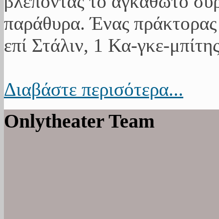
βλέποντας το αγκαθωτό συ
παράθυρα. Ένας πράκτορας 
επί Στάλιν, 1 Κα-γκε-μπίτης
Διαβάστε περισότερα...
Onlytheater Team