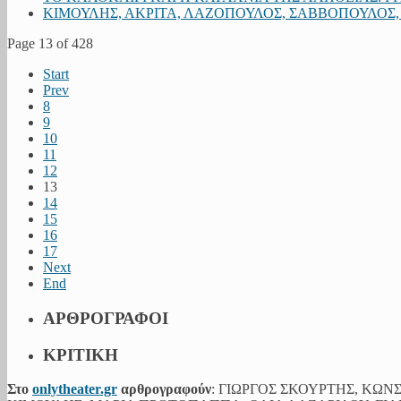
ΚΙΜΟΥΛΗΣ, ΑΚΡΙΤΑ, ΛΑΖΟΠΟΥΛΟΣ, ΣΑΒΒΟΠΟΥΛΟΣ
Page 13 of 428
Start
Prev
8
9
10
11
12
13
14
15
16
17
Next
End
ΑΡΘΡΟΓΡΑΦΟΙ
ΚΡΙΤΙΚΗ
Στο
onlytheater.gr
αρθρογραφούν
: ΓΙΩΡΓΟΣ ΣΚΟΥΡΤΗΣ, ΚΩ