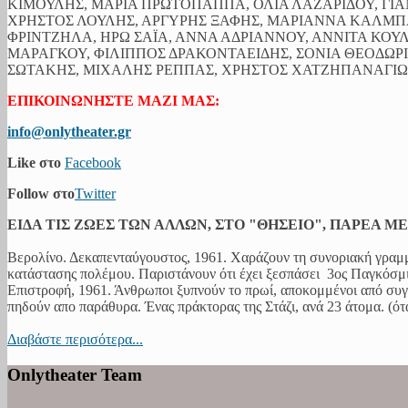
ΚΙΜΟΥΛΗΣ, ΜΑΡΙΑ ΠΡΩΤΟΠΑΠΠΑ, ΟΛΙΑ ΛΑΖΑΡΙΔΟΥ, ΓΙΑ
ΧΡΗΣΤΟΣ ΛΟΥΛΗΣ, ΑΡΓΥΡΗΣ ΞΑΦΗΣ, ΜΑΡΙΑΝΝΑ ΚΑΛΜ
ΦΡΙΝΤΖΗΛΑ, ΗΡΩ ΣΑΪΑ, ΑΝΝΑ ΑΔΡΙΑΝΝΟΥ, ΑΝΝΙΤΑ ΚΟΥ
ΜΑΡΑΓΚΟΥ, ΦΙΛΙΠΠΟΣ ΔΡΑΚΟΝΤΑΕΙΔΗΣ, ΣΟΝΙΑ ΘΕΟΔΩ
ΣΩΤΑΚΗΣ, ΜΙΧΑΛΗΣ ΡΕΠΠΑΣ, ΧΡΗΣΤΟΣ ΧΑΤΖΗΠΑΝΑΓΙΩΤ
ΕΠΙΚΟΙΝΩΝΗΣΤΕ ΜΑΖΙ ΜΑΣ:
info@onlytheater.gr
Like στο
Facebook
Follow στο
Twitter
ΕΙΔΑ ΤΙΣ ΖΩΕΣ ΤΩΝ ΑΛΛΩΝ, ΣΤΟ "ΘΗΣΕΙΟ", ΠΑΡΕΑ Μ
Βερολίνο. Δεκαπενταύγουστος, 1961. Χαράζουν τη συνοριακή γραμμ
κατάστασης πολέμου. Παριστάνουν ότι έχει ξεσπάσει 3ος Παγκόσμιο
Επιστροφή, 1961. Άνθρωποι ξυπνούν το πρωί, αποκομμένοι από συγ
πηδούν απο παράθυρα. Ένας πράκτορας της Στάζι, ανά 23 άτομα. (όταν
Διαβάστε περισότερα...
Onlytheater Team